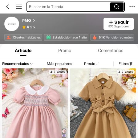
Buscar en la Tienda
PMQ
Seguir
976 Seguidores
4.95
Clientes habituales
Establecido hace 1 año
9.1K Vendido recientemen
Artículo
Promo
Comentarios
Recomendados
Más populares
Precio
Filtros
4-7 Years
4-7 Years