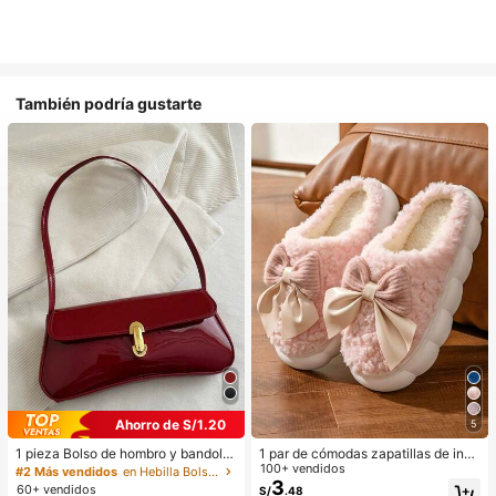
También podría gustarte
Ahorro de S/1.20
5
1 pieza Bolso de hombro y bandoler
1 par de cómodas zapatillas de invi
a de cuero sintético aceitado retro
erno para mujer, con forro de peluc
100+ vendidos
#2 Más vendidos
en Hebilla Bolsos De Hombro De Mujer
para mujer, adecuado para citas, sa
he con lazo, suela gruesa antidesliz
3
60+ vendidos
S/
.48