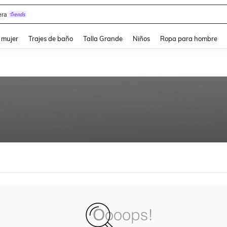
ra
and down arrow keys to navigate search Búsqueda reciente and Busca y Encuentr
 mujer
Trajes de baño
Talla Grande
Niños
Ropa para hombre