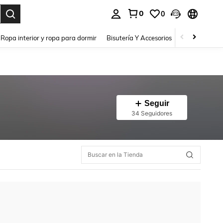
0
0
a. Press Enter to select.
Ropa interior y ropa para dormir
Bisutería Y Accesorios
Zapatos
H
Seguir
34 Seguidores