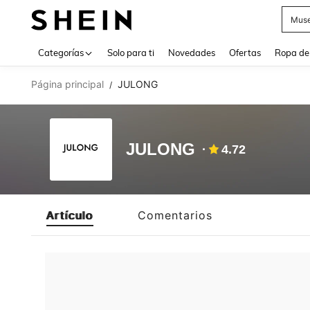
Muse
Use up 
Categorías
Solo para ti
Novedades
Ofertas
Ropa de
Página principal
JULONG
/
JULONG
4.72
Artículo
Comentarios