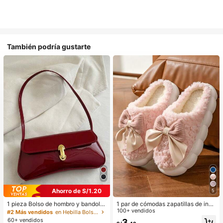
También podría gustarte
Ahorro de S/1.20
5
1 pieza Bolso de hombro y bandoler
1 par de cómodas zapatillas de invi
a de cuero sintético aceitado retro
erno para mujer, con forro de peluc
100+ vendidos
#2 Más vendidos
en Hebilla Bolsos De Hombro De Mujer
para mujer, adecuado para citas, sa
he con lazo, suela gruesa antidesliz
60+ vendidos
3