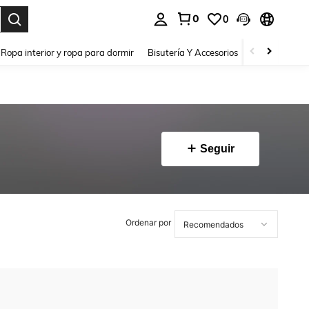
0
0
a. Press Enter to select.
Ropa interior y ropa para dormir
Bisutería Y Accesorios
Zapatos
H
Seguir
Ordenar por