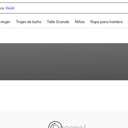
ra
and down arrow keys to navigate search Búsqueda reciente and Busca y Encuentr
 mujer
Trajes de baño
Talla Grande
Niños
Ropa para hombre