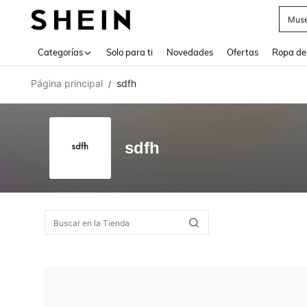
Muse
Use up 
Categorías
Solo para ti
Novedades
Ofertas
Ropa de
Página principal
sdfh
/
sdfh