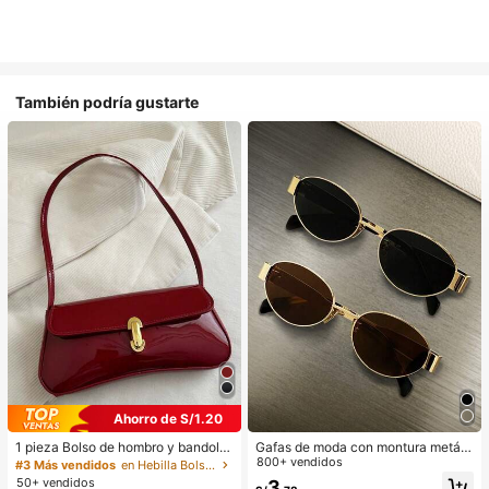
También podría gustarte
Ahorro de S/1.20
1 pieza Bolso de hombro y bandoler
Gafas de moda con montura metáli
a de cuero sintético aceitado retro
ca ovalada/poligonal (media montu
800+ vendidos
#3 Más vendidos
en Hebilla Bolsos De Hombro De Mujer
para mujer, adecuado para citas, sa
ra), adecuadas para uso diario y act
50+ vendidos
3