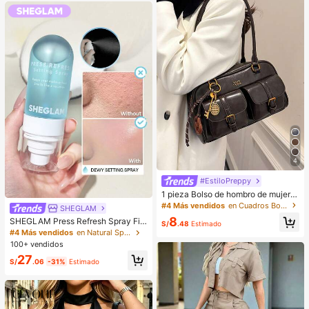
asiones.
4
#EstiloPreppy
1 pieza Bolso de hombro de mujer d
e unicolor retro de piel de PU con m
#4 Más vendidos
en Cuadros Bolsos De Hombro De Mujer
SHEGLAM
últiples bolsillos, gran capacidad, vi
8
SHEGLAM Press Refresh Spray Fija
ene con un accesorio colgante des
S/
.48
Estimado
dor Marca De Belleza CosméTica
montable (el accesorio colgante pu
#4 Más vendidos
en Natural Spray fijador
Maquillaje Para Mujeres Y NiñAs
ede variar ligeramente)
100+ vendidos
27
S/
.06
-31%
Estimado