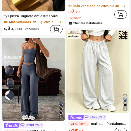
#5 Más vendidos
en Aluminio Juegos De Pinceles
7
S/
.79
2/1 pieza Juguete antiestrés viral de mantequilla suave y lindo de gran tamaño, juguete de alivio del estrés, estimulación sensorial, pelota antiestrés, adecuado como regalo de Pascua, cumpleaños, graduación, favor de fiesta, suministros para despedida de soltera, estilo dumpling de rebote lento, estético, regalo de Navidad
Estimado
#9 Más vendidos
en Juguetes para apretar para adolescentes
Clientes habituales
3
S/
.48
100+ vendidos
8
4
FARYUN
mulinsen Pantalones deportivos para mujer - Pantalones largos casuales multifuncionales, pantalones cómodos y suaves de estilo minimalista para exteriores y hogar
-74%
Últimos 2 días
NOIRLYN