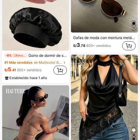
Gafas de moda con montura metálica ovalada/poligonal (media montura), adecuadas para uso diario y actividades al aire libre
3
S/
.78
800+ vendidos
Gorro de dormir de satén de seda, adecuado para cabello largo, trenzas, rastas y cabello rizado. Suave, unisex y disponible en múltiples colores. Perfecto para el cuidado del cabello durante la noche, uso en el baño y viajes.
-8%
Últimos 2 días
#1 Más vendidos
en Multicolor Gorros para el pelo para mujer
5
S/
.41
300+ vendidos
Establecido hace 1 año