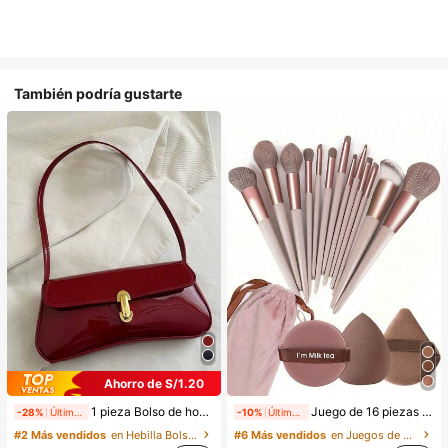
También podría gustarte
Ahorro de S/1.20
1 pieza Bolso de hombro y bandolera de cuero sintético aceitado retro para mujer, adecuado para citas, salidas, fiestas, banquetes, estética
Juego de 16 piezas de brochas de maquillaje que incluye 13 brochas de maquillaje, 1 esponja de maquillaje en forma de lágrima, 1 brocha de polvo redonda y 1 esponja de maquillaje triangular - Juego clásico. Hecho de cerdas sintéticas suaves y amigables con la piel. Perfecto para mujeres y niñas, ideal para otoño e invierno
-28%
Últimos 2 días
-10%
Últimos 2 días
#2 Más vendidos
en Hebilla Bolsos De Hombro De Mujer
#6 Más vendidos
en Juegos de brochas de maquillaje Juegos De Pince