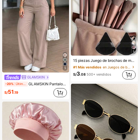
5
15 piezas Juego de brochas de maquillaje, incluye 2 esponjas de maquillaje triangulares negras, suaves y pegajosas para polvos sueltos; también 13 piezas de brochas de maquillaje para colorete, lápiz labial líquido, lápiz labial, corrector, base de maquillaje, primer, cosméticos de marca, polvos sueltos, iluminador, contorno, fijador, sombra de ojos, colorete, maquillaje coreano, etc. Adecuado como regalo para niñas y mujeres.
#1 Más vendidos
en Juegos de brochas de maquillaje Juegos De Pince
5
3
S/
.08
500+ vendidos
GLAMSKIN
GLAMSKIN Pantalones de mujer básicos de cintura alta y pierna ancha para verano/otoño, pantalones de oficina de negocios casuales de unicolor, textura de lino con Bottom holgada, adecuados para la temporada de regreso a la escuela
-20%
Últimos 2 días
51
S/
.19