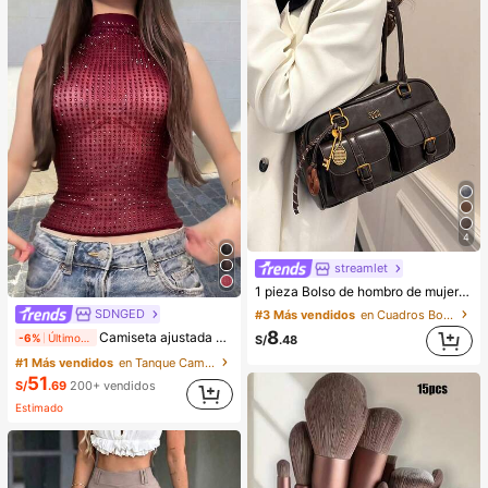
4
streamlet
1 pieza Bolso de hombro de mujer de unicolor retro de piel de PU con múltiples bolsillos, gran capacidad, viene con un accesorio colgante desmontable (el accesorio colgante puede variar ligeramente)
SDNGED
#3 Más vendidos
en Cuadros Bolsos De Hombro De Mujer
8
Camiseta ajustada de mujer de unicolor, con malla de cristales, transparente y sexy, para uso casual en verano
-6%
Últimos 2 días
S/
.48
#1 Más vendidos
en Tanque Camisetas sin mangas y camisetas sin man
51
S/
.69
200+ vendidos
Estimado