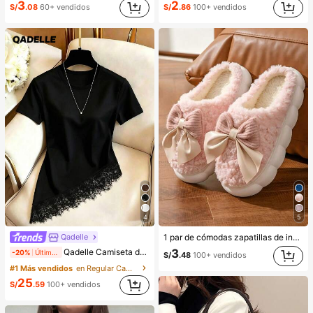
3
2
S/
.08
60+ vendidos
S/
.86
100+ vendidos
4
5
Qadelle
1 par de cómodas zapatillas de invierno para mujer, con forro de peluche con lazo, suela gruesa antideslizante, zapatos de interior cálidos y acogedores (el color del lazo y de la zapatilla puede variar según el lote), adecuados para el calor del hogar en invierno, regalo ideal para cumpleaños, Año Nuevo y San Valentín, zapato, selecciones de primavera y verano, regalos para damas de honor, habitación, playa, viaje, para hombres, para mujeres, vacaciones, Día de la Mujer, recuerdos de boda, Y2k, dormitorio, mujeres, cosas lindas, regalo del Día de la Madre, jardín, verano, playa, decoración de la habitación, esponjoso, graduación, estante para zapatos, ahorrador de almacenamiento, ceremonia de graduación, felicitaciones graduado, fiesta de graduación
Qadelle Camiseta de moda para mujer de color liso con cuello redondo, manga corta y dobladillo de encaje
3
-20%
Últimos 2 días
S/
.48
100+ vendidos
#1 Más vendidos
en Regular Camisetas De Mujer
25
S/
.59
100+ vendidos