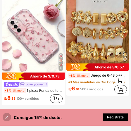
Ahorro de S/0.57
9
Juego de 6-18 piezas de pendientes dorados para mujer, moda para fiestas, viajes y vacaciones, regalo de compromiso, adecuado para diversas ocasiones, (hecho de material compuesto CCB de baja alergia y no desvanecimiento), regalo para ella
-8%
Últimos 2 días
Ahorro de S/0.73
1
1
#1 Más vendidos
en Oro Conjuntos de Aretes para Mujeres
Lovelycover
6
S/
.61
500+ vendidos
1 pieza Funda de teléfono de textura suave de TPU con ola de dopamina en crema, diseño con flor linda y gran lazo, compatible con Galaxy S21 S22 S23 S24 S25 S26/Honor/etc.
-8%
Últimos 2 días
8
S/
.35
100+ vendidos
Consigue 15% de dscto.
Regístrate