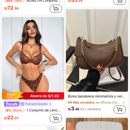
35
NOIRLYN Conjunto de dos piezas deportivo para mujer, top de tirantes sexy de verano con almohadilla para el pecho y pantalones rectos de cintura alta para la cadera, adecuado para yoga, gimnasio y elegante
S/
.24
-20%
Últimos 2 días
72
S/
.39
Ahorro de S/1.92
Bolso bandolera minimalista y versátil de unicolor con letra para mujeres, elegante bolso de cadena para el hombro, adecuado para compras, billetera, compras, mujeres jóvenes, estudiantes universitarios, recién casados, oficinistas. Ideal para oficina, escuela, trabajo, negocios, viajes, actividades al aire libre y otras ocasiones.
#8 Más vendidos
en Oficina Crossbody de mujer
PumpkinSweet
3
S/
.48
50+ vendidos
1 Conjunto de Lencería de Encaje para Mujer
-8%
Últimos 2 días
22
S/
.07