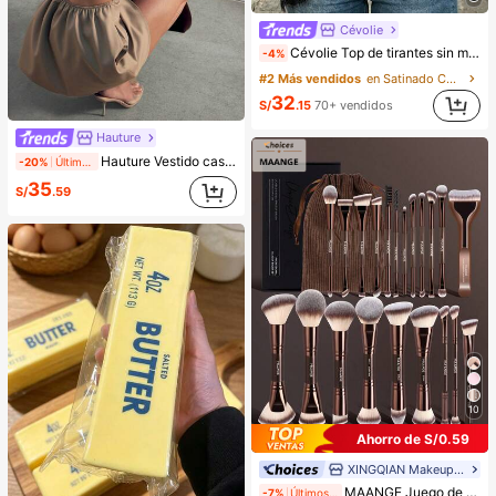
Cévolie
Cévolie Top de tirantes sin mangas con cuello drapeado tipo cowl, ajuste ceñido, sexy, con fruncidos, ribete de encaje, patchwork y espalda descubierta para fiesta
-4%
#2 Más vendidos
en Satinado Camisetas sin mangas y camisetas sin m
32
S/
.15
70+ vendidos
Hauture
Hauture Vestido casual y sexy para oficina con cuello cuadrado, delantal frontal y bolsillos, con espalda abierta con tirantes
-20%
Últimos 2 días
35
S/
.59
10
Ahorro de S/0.59
XINGQIAN Makeup Brush
MAANGE Juego de brochas de maquillaje profesional de 1/7/5/11/13/16/19/21/24 piezas, incluye bolsa de almacenamiento, tubo de almacenamiento, accesorios de maquillaje, brocha de bronceado, brocha iluminadora, brocha correctora, brocha de base, brocha de rubor, brocha de sombras de ojos, brocha de cejas, brocha de contorno, brocha de polvo y otras herramientas de maquillaje multiusos, juego de maquillaje completo, juego de brochas de maquillaje esencial para viajes, regalo exquisito para mujeres y niñas
-7%
Últimos 2 días