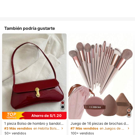
También podría gustarte
Ahorro de S/1.20
1 pieza Bolso de hombro y bandoler
Juego de 16 piezas de brochas de
a de cuero sintético aceitado retro
maquillaje que incluye 13 brochas
#3 Más vendidos
en Hebilla Bolsos De Hombro De Mujer
#7 Más vendidos
en Juegos de brochas de maquillaje Juegos De Pince
para mujer, adecuado para citas, sa
de maquillaje, 1 esponja de maquill
50+ vendidos
100+ vendidos