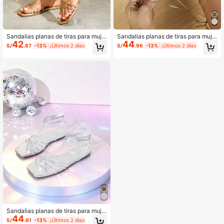
Sandalias planas de tiras para muje
Sandalias planas de tiras para muje
42
44
r, estilo romano, doradas metalizada
r, estilo romano, doradas metalizada
S/
.87
-13%
¡Últimos 2 días
S/
.96
-13%
¡Últimos 2 días
s, con tiras cruzadas, sexys, minima
s, con tiras cruzadas, sexys, minima
listas, casuales, para casa, vacacio
listas, casuales, para casa, vacacio
nes y fiestas, moda europea y ameri
nes y fiesta, moda europea y ameri
cana
cana
Sandalias planas de tiras para muje
44
r, estilo romano, de moda europea y
S/
.61
-13%
¡Últimos 2 días