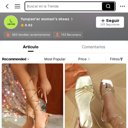
Buscar en la Tienda
Yunqian'er women's shoes
Seguir
243 Seguidores
4.92
563 Vendido recientemente
153 Recompra
Artículo
Comentarios
Recommended
Most Popular
Price
Filtros