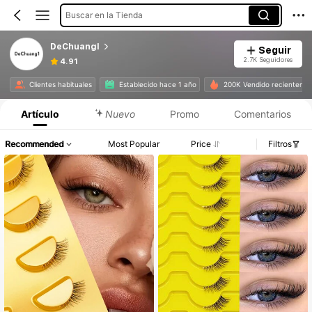
Buscar en la Tienda
DeChuangI
Seguir
2.7K Seguidores
4.91
Clientes habituales
Establecido hace 1 año
200K Vendido recienteme
Artículo
Nuevo
Promo
Comentarios
Recommended
Most Popular
Price
Filtros