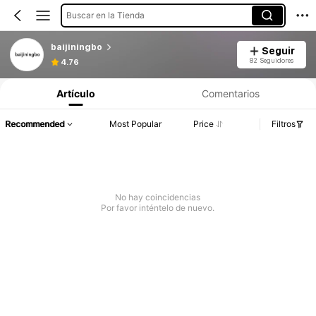
Buscar en la Tienda
baijiningbo
Seguir
82 Seguidores
4.76
Artículo
Comentarios
Recommended
Most Popular
Price
Filtros
No hay coincidencias
Por favor inténtelo de nuevo.