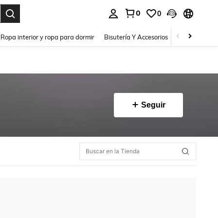
0
0
a. Press Enter to select.
Ropa interior y ropa para dormir
Bisutería Y Accesorios
Zapatos
H
Seguir