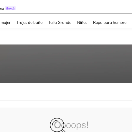
ra
and down arrow keys to navigate search Búsqueda reciente and Busca y Encuentr
 mujer
Trajes de baño
Talla Grande
Niños
Ropa para hombre