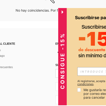
No hay coincidencias. Por favor inténtalo de nuevo.
CONSIGUE -15%
AL CLIENTE
ENCUÉNTRANOS EN
s
Pago
SUSCRÍBETE PARA RECIBIR OFERTA
recuentes
Al registrarse, acept
condiciones
.
PE + 51
Me gustaría re
por correo el
para cancelar 
PE + 51