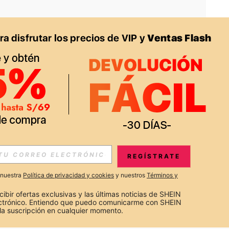
APP
S EXCLUSIVAS, PROMOCIONES Y NOTICIAS DE SHEIN
REGÍSTRATE
Suscribir
a nuestra
Política de privacidad y cookies
y nuestros
Términos y
Suscribirte
cibir ofertas exclusivas y las últimas noticias de SHEIN 
ectrónico. Entiendo que puedo comunicarme con SHEIN 
la suscripción en cualquier momento.
Suscribir