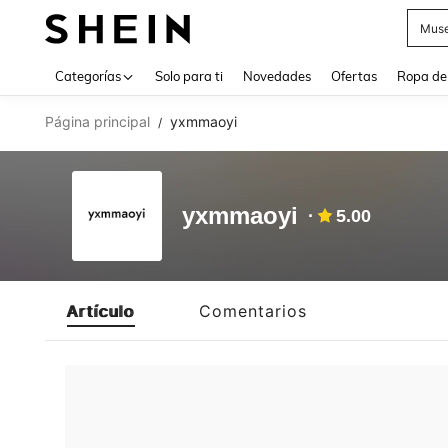
Muse
Use up 
Categorías
Solo para ti
Novedades
Ofertas
Ropa de
Página principal
yxmmaoyi
/
yxmmaoyi
5.00
Artículo
Comentarios