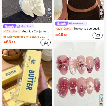
7
9
Yuwenier
Muchica
Top corto tipo bustier elegante vintage en color marrón, estructura de busto plisada con varillas, adecuado para bodas, eventos, vacaciones de verano en la playa, chic sin esfuerzo
-20%
Último día
Muchica Conjunto casual de 2 piezas de camiseta de manga corta de cuello redondo a rayas y pantalones para mujer
-20%
Último día
49
S/
.59
#5 Más vendidos
en Bolsillo Conjuntos de dos piezas a juego
86
S/
.79