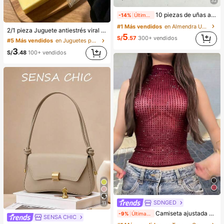
32
10 piezas de uñas acrílicas postizas de punta francesa, forma de almendra mediana, diseño de degradado 3D con flores, ondas de agua y strass, estilo fresco de moda Y2K, uñas postizas de cobertura completa y brillantes para uso diario de mujeres y niñas
-14%
Últimas 8 hrs
#1 Más vendidos
en Almendra Uñas postizas a presión
2/1 pieza Juguete antiestrés viral de mantequilla suave y lindo de gran tamaño, juguete de alivio del estrés, estimulación sensorial, pelota antiestrés, adecuado como regalo de Pascua, cumpleaños, graduación, favor de fiesta, suministros para despedida de soltera, estilo dumpling de rebote lento, estético, regalo de Navidad
5
S/
.57
300+ vendidos
#5 Más vendidos
en Juguetes para apretar para adolescentes
3
S/
.48
100+ vendidos
SDNGED
11
Camiseta ajustada de mujer de unicolor, con malla de cristales, transparente y sexy, para uso casual en verano
-9%
Últimas 8 hrs
SENSA CHIC