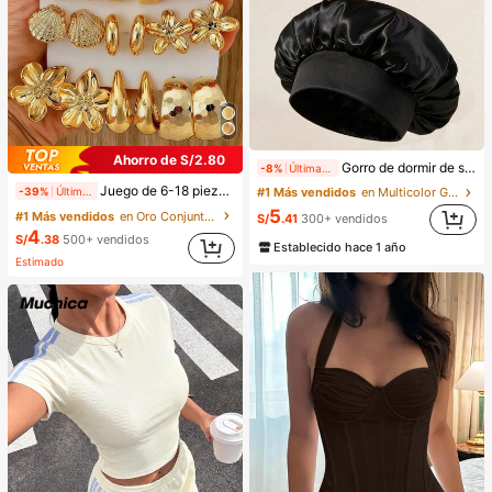
Ahorro de S/2.80
Gorro de dormir de satén de seda, adecuado para cabello largo, trenzas, rastas y cabello rizado. Suave, unisex y disponible en múltiples colores. Perfecto para el cuidado del cabello durante la noche, uso en el baño y viajes.
-8%
Últimas 8 hrs
Juego de 6-18 piezas de pendientes dorados para mujer, moda para fiestas, viajes y vacaciones, regalo de compromiso, adecuado para diversas ocasiones, (hecho de material compuesto CCB de baja alergia y no desvanecimiento), regalo para ella
-39%
Últimas 8 hrs
#1 Más vendidos
en Multicolor Gorros para el pelo para mujer
5
#1 Más vendidos
en Oro Conjuntos de Aretes para Mujeres
S/
.41
300+ vendidos
4
S/
.38
500+ vendidos
Establecido hace 1 año
Estimado