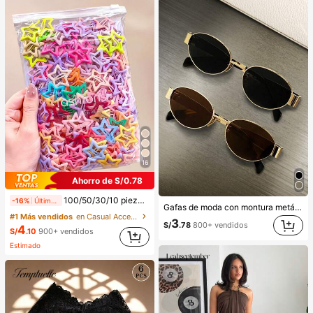
16
Ahorro de S/0.78
100/50/30/10 piezas Lindos clips de estrella de cinco puntas estilo Y2K, clips de cabello coloridos, accesorios básicos para el cabello - Adecuados para niñas, uso diario en la escuela, fiestas, deportes, estética
-16%
Últimas 8 hrs
Gafas de moda con montura metálica ovalada/poligonal (media montura), adecuadas para uso diario y actividades al aire libre
#1 Más vendidos
en Casual Accesorios para el cabello de las mujere
3
S/
.78
800+ vendidos
4
S/
.10
900+ vendidos
Estimado