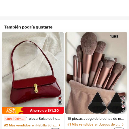
También podría gustarte
Ahorro de S/1.20
6
1 pieza Bolso de hombro y bandolera de cuero sintético aceitado retro para mujer, adecuado para citas, salidas, fiestas, banquetes, estética
15 piezas Juego de brochas de maquillaje, incluye 2 esponjas de maquillaje triangulares negras, suaves y pegajosas para polvos sueltos; también 13 piezas de brochas de maquillaje para colorete, lápiz labial líquido, lápiz labial, corrector, base de maquillaje, primer, cosméticos de marca, polvos sueltos, iluminador, contorno, fijador, sombra de ojos, colorete, maquillaje coreano, etc. Adecuado como regalo para niñas y mujeres.
-28%
Últimas 8 hrs
#1 Más vendidos
en Juegos de brochas de maquillaje Juegos De Pince
#2 Más vendidos
en Hebilla Bolsos De Hombro De Mujer