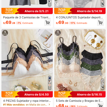
5
Ahorro de S/5.21
Ahorro de S/14.19
Paquete de 3 Camisolas de Tirante
4 CONJUNTOS Sujetador deportiv
s Finos Sólidas para Mujer, Sin Aros,
o y pantys básicos de unicolor acan
69
69
S/
.28
-7%
Estimado
S/
.30
-17%
Estimado
Copas Fijas, Tirantes Ajustables, Ba
alado, casuales, inalámbricos y tran
se Suave, Uso Interior y Exterior, Us
spirables, conjunto de ropa interior
o Diario
para mujer
5
Ahorro de S/4.50
Ahorro de S/16.15
4 PIEZAS Sujetador y ropa interior ti
5 Sets de Camisola y Bragas de Enc
po bikini inalámbricos con encaje y
aje para Mujer, Diseño Acolchado N
#1 Más vendidos
en Malla de contraste Sujetadores y bralettes para
68
S/
.84
-19%
Estimado