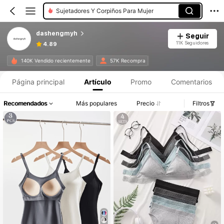
Sujetadores Y Corpiños Para Mujer
dashengmyh
Seguir
11K Seguidores
4.89
140K Vendido recientemente
57K Recompra
Página principal
Artículo
Promo
Comentarios
Recomendados
Más populares
Precio
Filtros