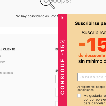
No hay coincidencias. Por favor inténtalo de nuevo.
CONSIGUE -15%
AL CLIENTE
ENCUÉNTRANOS EN
s
Pago
SUSCRÍBETE PARA RECIBIR OFERTA
recuentes
Al registrarse, acept
condiciones
.
PE + 51
Me gustaría re
por correo el
para cancelar 
PE + 51