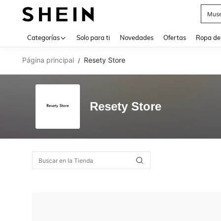
Muse
Use up 
Categorías
Solo para ti
Novedades
Ofertas
Ropa de
Página principal
Resety Store
/
Resety Store