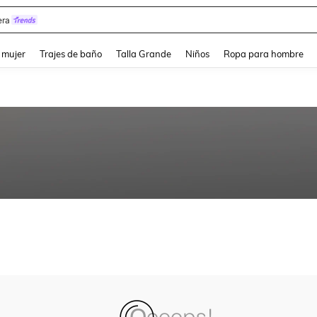
ra
and down arrow keys to navigate search Búsqueda reciente and Busca y Encuentr
 mujer
Trajes de baño
Talla Grande
Niños
Ropa para hombre