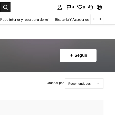
0
0
a. Press Enter to select.
Ropa interior y ropa para dormir
Bisutería Y Accesorios
Zapatos
H
Seguir
Ordenar por