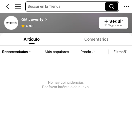
Buscar en la Tienda
QM Jewerly
Seguir
13 Seguidores
4.98
Artículo
Comentarios
Recomendados
Más populares
Precio
Filtros
No hay coincidencias
Por favor inténtelo de nuevo.