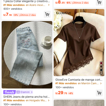
1 pieza Collar elegante y creativo d
8
21 S22 S23 S24 S25 S26/Honor/et
S/
.35
-8%
¡Últimos 2 días
e acero inoxidable con letra del alfa
#1 Más vendidos
en Acero inoxidable Collares De Mujer
c.
beto inglés en estilo burbuja, color
600+ vendidos
dorado, collar personalizado casual
7
para mujer, cadena de clavícula
S/
.16
-3%
¡Últimos 2 días
4
GlowEve Camiseta de manga corta
de cuello redondo de unicolor casu
#1 Más vendidos
en Marrón Camisetas básicas informales
al versátil para uso diario para muje
100+ vendidos
r
29
Elamini
S/
.75
-4%
SHEIN Jeans de pierna ancha holg
ados con bolsillo insertado y borda
#1 Más vendidos
en Holgado Mujer Denim
do de mariposa lavados para mujer,
100+ vendidos