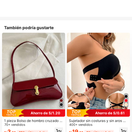
También podría gustarte
Ahorro de S/1.20
Ahorro de S/0.61
1 pieza Bolso de hombro cruzado d
Sujetador sin costuras y sin aros pa
e cuero sintético vintage, adecuad
70+ vendidos
ra mujer, sexy con laterales antidesl
400+ vendidos
o para citas, salidas, fiestas, banqu
izantes, almohadillas extraíbles y e
3
19