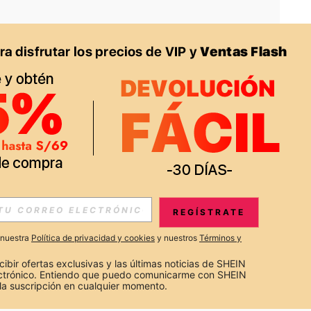
APP
S EXCLUSIVAS, PROMOCIONES Y NOTICIAS DE SHEIN
REGÍSTRATE
Suscribir
a nuestra
Política de privacidad y cookies
y nuestros
Términos y
Suscribirte
cibir ofertas exclusivas y las últimas noticias de SHEIN 
ectrónico. Entiendo que puedo comunicarme con SHEIN 
la suscripción en cualquier momento.
Suscribir