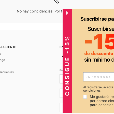
No hay coincidencias. Por favor inténtalo de nuevo.
CONSIGUE -15%
AL CLIENTE
ENCUÉNTRANOS EN
s
Pago
SUSCRÍBETE PARA RECIBIR OFERTA
recuentes
Al registrarse, acept
condiciones
.
PE + 51
Me gustaría re
por correo el
para cancelar 
PE + 51