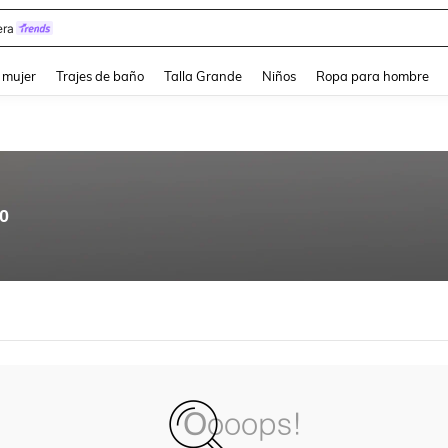
ra
and down arrow keys to navigate search Búsqueda reciente and Busca y Encuentr
 mujer
Trajes de baño
Talla Grande
Niños
Ropa para hombre
00