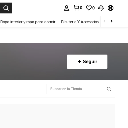
0
0
a. Press Enter to select.
Ropa interior y ropa para dormir
Bisutería Y Accesorios
Zapatos
H
Seguir