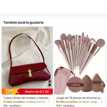
También podría gustarte
Ahorro de S/1.20
1 pieza Bolso de hombro y bandoler
Juego de 16 piezas de brochas de
a de cuero sintético aceitado retro
maquillaje que incluye 13 brochas
#1 Más vendidos
en Bolsa con Herrajes dorados
#5 Más vendidos
en Nylon Juegos De Pinceles
para mujer, adecuado para citas, sa
de maquillaje, 1 esponja de maquill
60+ vendidos
100+ vendidos