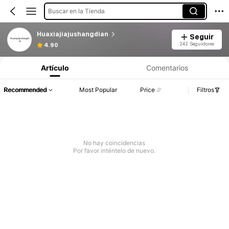
Buscar en la Tienda
Huaxiajiajushangdian
Seguir
242 Seguidores
4.90
Artículo
Comentarios
Recommended
Most Popular
Price
Filtros
No hay coincidencias
Por favor inténtelo de nuevo.