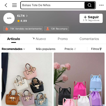
Bolsas Tote De Niños
KLTN
Seguir
3.7K Seguidores
4.89
79K Vendido recientemente
13K Recompra
Artículo
Nuevo
Promo
Comentarios
Recomendados
Más populares
Precio
Filtros