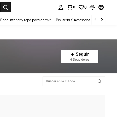
0
0
a. Press Enter to select.
Ropa interior y ropa para dormir
Bisutería Y Accesorios
Zapatos
H
Seguir
4 Seguidores