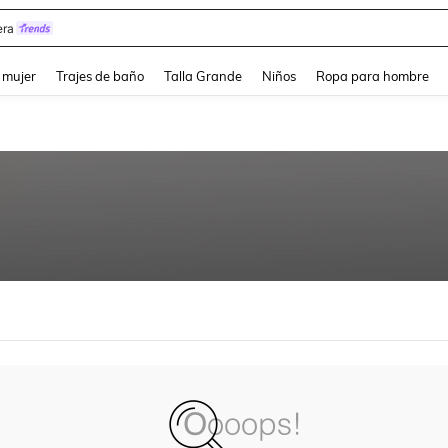
ra
and down arrow keys to navigate search Búsqueda reciente and Busca y Encuentr
 mujer
Trajes de baño
Talla Grande
Niños
Ropa para hombre