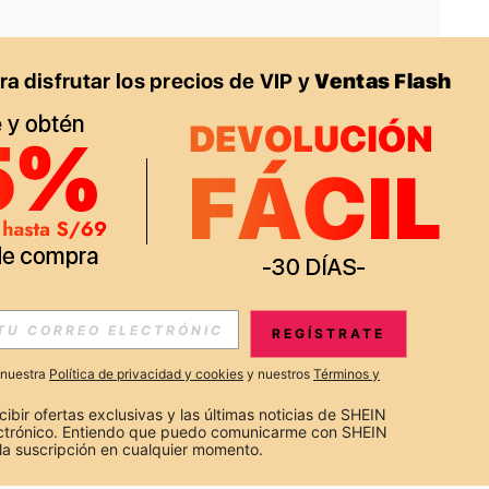
APP
S EXCLUSIVAS, PROMOCIONES Y NOTICIAS DE SHEIN
REGÍSTRATE
Suscribir
a nuestra
Política de privacidad y cookies
y nuestros
Términos y
Suscribirte
cibir ofertas exclusivas y las últimas noticias de SHEIN 
ectrónico. Entiendo que puedo comunicarme con SHEIN 
la suscripción en cualquier momento.
Suscribir