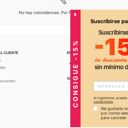
No hay coincidencias. Por favor inténtalo de nuevo.
CONSIGUE -15%
AL CLIENTE
ENCUÉNTRANOS EN
s
Pago
SUSCRÍBETE PARA RECIBIR OFERTA
recuentes
Al registrarse, acept
condiciones
.
PE + 51
Me gustaría re
por correo el
para cancelar 
PE + 51