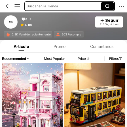
Buscar en la Tienda
Hjie
Seguir
213 Seguidores
4.80
2.9K Vendido recientemente
303 Recompra
Artículo
Promo
Comentarios
Recommended
Most Popular
Price
Filtros