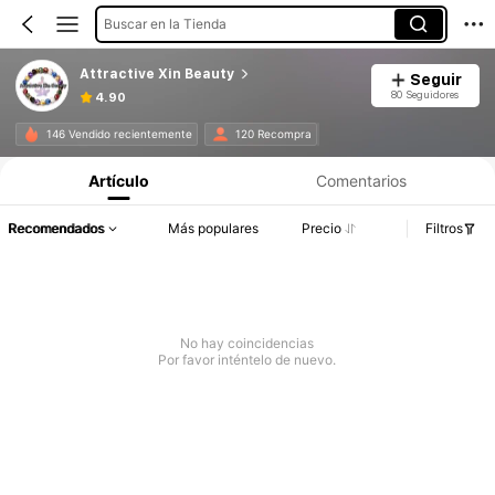
Buscar en la Tienda
Attractive Xin Beauty
Seguir
80 Seguidores
4.90
146 Vendido recientemente
120 Recompra
Artículo
Comentarios
Recomendados
Más populares
Precio
Filtros
No hay coincidencias
Por favor inténtelo de nuevo.