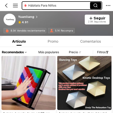
Hábitats Para Niños
Yuanliang
Seguir
2.9K Seguidores
4.91
8.5K Vendido recientemente
5.1K Recompra
Artículo
Promo
Comentarios
Recomendados
Más populares
Precio
Filtros