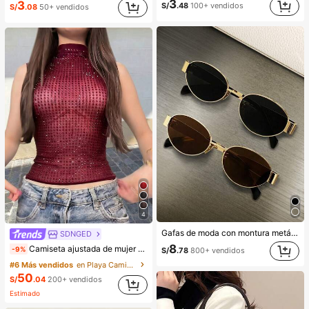
3
3
S/
.48
100+ vendidos
S/
.08
50+ vendidos
4
Gafas de moda con montura metálica ovalada/poligonal (media montura), adecuadas para uso diario y actividades al aire libre
SDNGED
8
Camiseta ajustada de mujer de unicolor, con malla de cristales, transparente y sexy, para uso casual en verano
-9%
S/
.78
800+ vendidos
#6 Más vendidos
en Playa Camisetas sin mangas y camisetas sin mang
50
S/
.04
200+ vendidos
Estimado