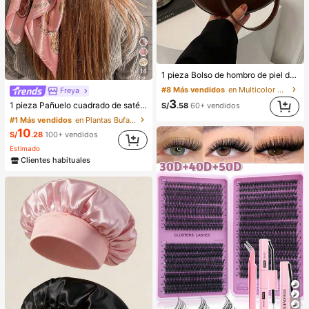
14
1 pieza Bolso de hombro de piel de PU en forma de media luna de color café, bolso minimalista de unicolor de moda para mujer, estilo de otoño/invierno, bolso de hombro de unicolor minimalista, bolso de hombro de mujer en forma de media luna de color café, regalo de Navidad, Año Nuevo, regalo festivo
#8 Más vendidos
en Multicolor Bolsos De Hombro De Mujer
Freya
3
1 pieza Pañuelo cuadrado de satén estampado en rosa claro para mujer, pañuelo de cabeza de moda para exterior para la temporada de primavera/verano, estilo de chica francesa
S/
.58
60+ vendidos
#1 Más vendidos
en Plantas Bufandas y accesorios de bufanda para m
10
S/
.28
100+ vendidos
Estimado
Clientes habituales