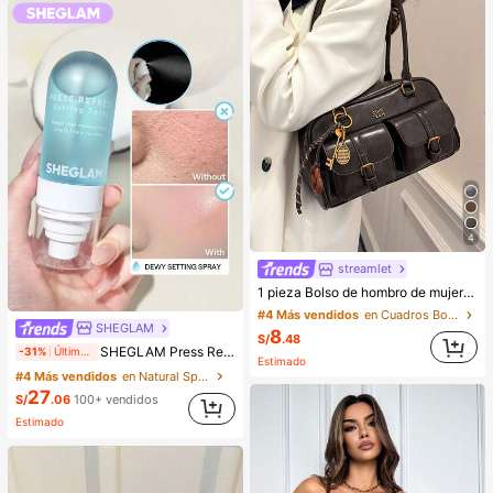
4
streamlet
1 pieza Bolso de hombro de mujer de unicolor retro de piel de PU con múltiples bolsillos, gran capacidad, viene con un accesorio colgante desmontable (el accesorio colgante puede variar ligeramente)
#4 Más vendidos
en Cuadros Bolsos De Hombro De Mujer
SHEGLAM
8
S/
.48
SHEGLAM Press Refresh Spray Fijador Marca De Belleza CosméTica Maquillaje Para Mujeres Y NiñAs
-31%
Últimos 2 días
Estimado
#4 Más vendidos
en Natural Spray fijador
27
S/
.06
100+ vendidos
Estimado