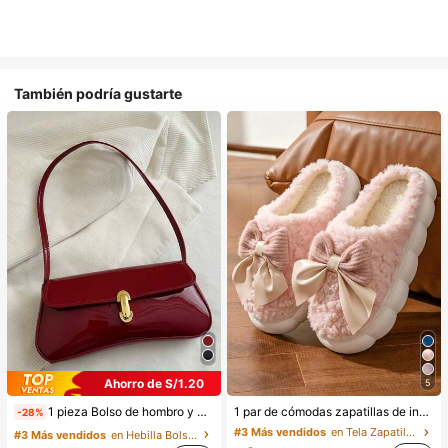
También podría gustarte
Ahorro de S/1.20
5
1 pieza Bolso de hombro y bandolera de cuero sintético aceitado retro para mujer, adecuado para citas, salidas, fiestas, banquetes, estética
1 par de cómodas zapatillas de invierno para mujer, con forro de peluche con lazo, suela gruesa antideslizante, zapatos de interior cálidos y acogedores (el color del lazo y de la zapatilla puede variar según el lote), adecuados para el calor del hogar en invierno, regalo ideal para cumpleaños, Año Nuevo y San Valentín, zapato, selecciones de primavera y verano, regalos para damas de honor, habitación, playa, viaje, para hombres, para mujeres, vacaciones, Día de la Mujer, recuerdos de boda, Y2k, dormitorio, mujeres, cosas lindas, regalo del Día de la Madre, jardín, verano, playa, decoración de la habitación, esponjoso, graduación, estante para zapatos, ahorrador de almacenamiento, ceremonia de graduación, felicitaciones graduado, fiesta de graduación
-28%
#3 Más vendidos
en Tela Zapatillas de casa
#3 Más vendidos
en Hebilla Bolsos De Hombro De Mujer