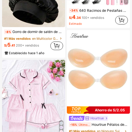
7
640 Racimos de Pestañas Postizas de Visón Sintético DIY, Rizo D, Densas & Esponjosas, Longitud Mixta de 8-16mm, Efecto Llamativo, Adecuadas para Diversos Looks de Maquillaje. Pegamento, Removedor, Pinzas Pueden Seleccionarse Según las Necesidades. Ligeras & Reutilizables, Alta Relación Costo-Rendimiento, Adecuadas para Principiantes, Aplicables a Múltiples Ocasiones, Uso Diario
-34%
4
S/
.34
100+ vendidos
Estimado
Gorro de dormir de satén de seda, adecuado para cabello largo, trenzas, rastas y cabello rizado. Suave, unisex y disponible en múltiples colores. Perfecto para el cuidado del cabello durante la noche, uso en el baño y viajes.
-8%
#1 Más vendidos
en Multicolor Gorros para el pelo para mujer
5
S/
.41
200+ vendidos
Establecido hace 1 año
Ahorro de S/2.05
Hourtrue
Hourtrue Pétalos de silicona gruesos e impermeables para damas, para levantar y empujar el pecho pequeño, especial para fotografía de bodas, para damas de honor
-15%
Últimos 2 días
#1 Más vendidos
en Ninguno Sujetador adhesivo para mujer