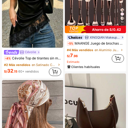
10
Ahorro de S/0.42
XINGQIAN Makeup Brush
MAANGE Juego de brochas de maquillaje profesional de 1/7/5/11/13/16/19/21/24 piezas, incluye bolsa de almacenamiento, tubo de almacenamiento, accesorios de maquillaje, brocha de bronceado, brocha iluminadora, brocha correctora, brocha de base, brocha de rubor, brocha de sombras de ojos, brocha de cejas, brocha de contorno, brocha de polvo y otras herramientas de maquillaje multiusos, juego de maquillaje completo, juego de brochas de maquillaje esencial para viajes, regalo exquisito para mujeres y niñas
-5%
#4 Más vendidos
en Aluminio Juegos De Pinceles
Cévolie
7
S/
.96
Cévolie Top de tirantes sin mangas con cuello drapeado tipo cowl, ajuste ceñido, sexy, con fruncidos, ribete de encaje, patchwork y espalda descubierta para fiesta
-4%
Estimado
#2 Más vendidos
en Satinado Camisetas sin mangas y camisetas sin m
Clientes habituales
32
S/
.15
60+ vendidos