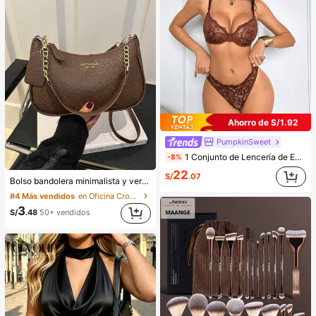
Ahorro de S/1.92
PumpkinSweet
1 Conjunto de Lencería de Encaje para Mujer
-8%
22
S/
.07
Bolso bandolera minimalista y versátil de unicolor con letra para mujeres, elegante bolso de cadena para el hombro, adecuado para compras, billetera, compras, mujeres jóvenes, estudiantes universitarios, recién casados, oficinistas. Ideal para oficina, escuela, trabajo, negocios, viajes, actividades al aire libre y otras ocasiones.
#4 Más vendidos
en Oficina Crossbody de mujer
3
S/
.48
50+ vendidos