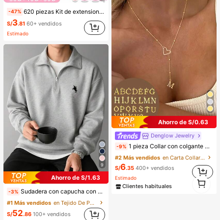
620 piezas Kit de extensiones de pestañas postizas DIY de un solo racimo con rizo D, longitud mixta de 8-16mm, incluye pegamento, sellador y pinzas para pestañas, pestañas artificiales de estilo natural, adecuadas para uso diario, fiestas, viajes y regalos para amigos y familiares
-47%
3
S/
.81
60+ vendidos
Estimado
Ahorro de S/0.63
Denglow Jewelry
1 pieza Collar con colgante de 26 letras de acero inoxidable, collar de gargantilla con inicial para mujer, regalo de joyería, no se desvanece
-9%
#2 Más vendidos
en Carta Collares De Mujer
9
6
S/
.35
400+ vendidos
Ahorro de S/1.63
1
Estimado
1
Clientes habituales
Sudadera con capucha con cremallera y estampado minimalista de estilo callejero de moda para hombres, otoño/invierno
-3%
#1 Más vendidos
en Tejido De Punto Sudaderas para hombre
52
S/
.86
100+ vendidos