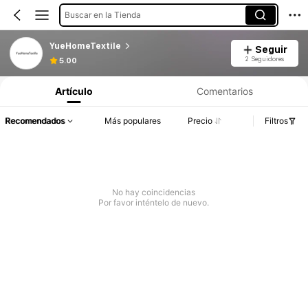
Buscar en la Tienda
YueHomeTextile
Seguir
2 Seguidores
5.00
Artículo
Comentarios
Recomendados
Más populares
Precio
Filtros
No hay coincidencias
Por favor inténtelo de nuevo.