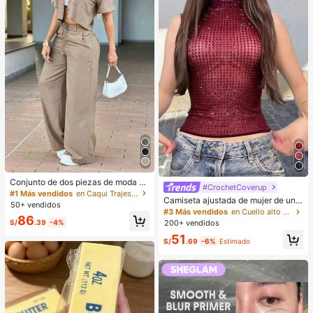
Conjunto de dos piezas de moda de
#CrochetCoverup
verano para mujer de unicolor casu
#1 Más vendidos
en Caqui Trajes de dos piezas para mujer
Camiseta ajustada de mujer de unic
al: top de manga corta con cuello y
50+ vendidos
olor, con malla de cristales, transpar
bolsillos, pantalones de pierna rect
#3 Más vendidos
en Cuello alto Tops, blusas y camisetas de mujer
86
ente y sexy, para uso casual en ver
a de cintura alta elegantes, del trab
S/
.39
-4%
200+ vendidos
ano
ajo al fin de semana
51
S/
.69
-6%
Estimado