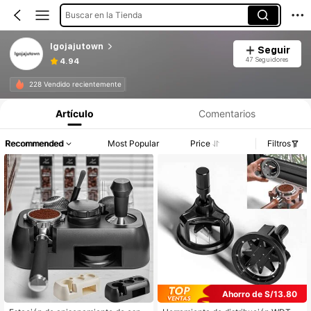
Buscar en la Tienda
Igojajutown
Seguir
47 Seguidores
4.94
228 Vendido recientemente
Artículo
Comentarios
Recommended
Most Popular
Price
Filtros
Ahorro de S/13.80