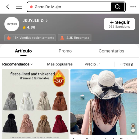
Gorro De Mujer
JKUYJLKIO
Seguir
922 Seguidores
4.88
15K Vendido recientemente
2.3K Recompra
Artículo
Promo
Comentarios
Recomendados
Más populares
Precio
Filtros