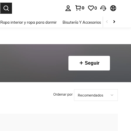
0
0
a. Press Enter to select.
Ropa interior y ropa para dormir
Bisutería Y Accesorios
Zapatos
H
Seguir
Ordenar por