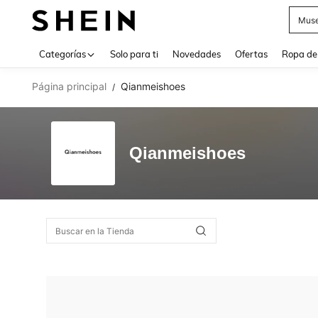
Muse
Use up 
Categorías
Solo para ti
Novedades
Ofertas
Ropa de
Página principal
Qianmeishoes
/
Qianmeishoes