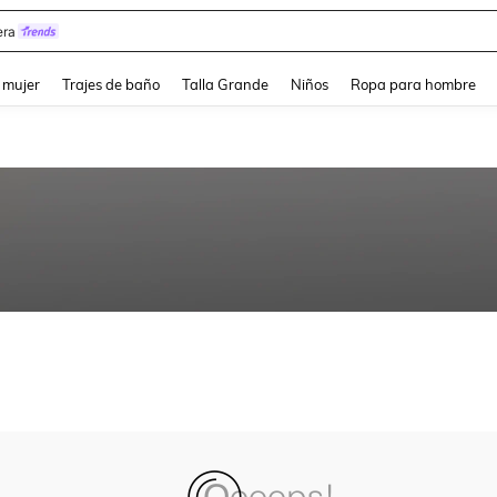
ra
and down arrow keys to navigate search Búsqueda reciente and Busca y Encuentr
 mujer
Trajes de baño
Talla Grande
Niños
Ropa para hombre