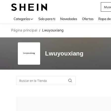
Muse
Use up 
Categorías
Solo para ti
Novedades
Ofertas
Ropa de
Página principal
Lwuyouxiang
/
Lwuyouxiang