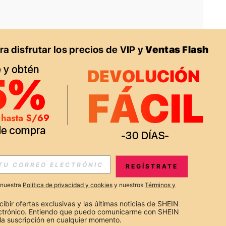
APP
S EXCLUSIVAS, PROMOCIONES Y NOTICIAS DE SHEIN
REGÍSTRATE
Suscribir
a nuestra
Política de privacidad y cookies
y nuestros
Términos y
Suscribirte
cibir ofertas exclusivas y las últimas noticias de SHEIN 
ectrónico. Entiendo que puedo comunicarme con SHEIN 
la suscripción en cualquier momento.
Suscribir