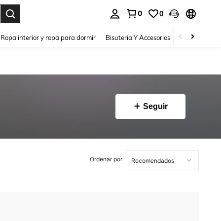
0
0
a. Press Enter to select.
Ropa interior y ropa para dormir
Bisutería Y Accesorios
Zapatos
H
Seguir
Ordenar por