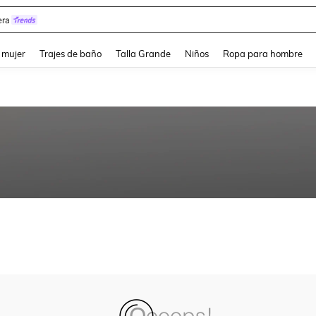
ra
and down arrow keys to navigate search Búsqueda reciente and Busca y Encuentr
 mujer
Trajes de baño
Talla Grande
Niños
Ropa para hombre