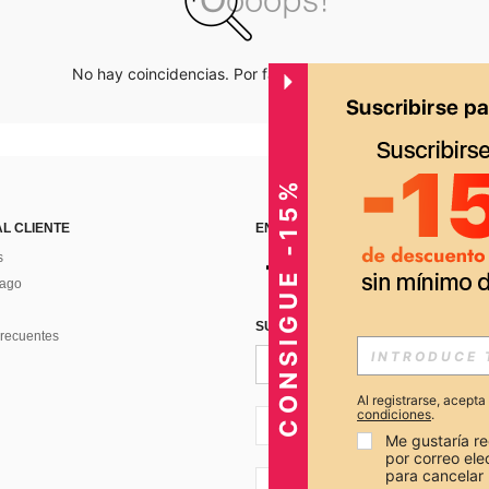
No hay coincidencias. Por favor inténtalo de nuevo.
CONSIGUE -15%
AL CLIENTE
ENCUÉNTRANOS EN
s
Pago
SUSCRÍBETE PARA RECIBIR OFERTA
recuentes
Al registrarse, acept
condiciones
.
PE + 51
Me gustaría re
por correo el
para cancelar 
PE + 51