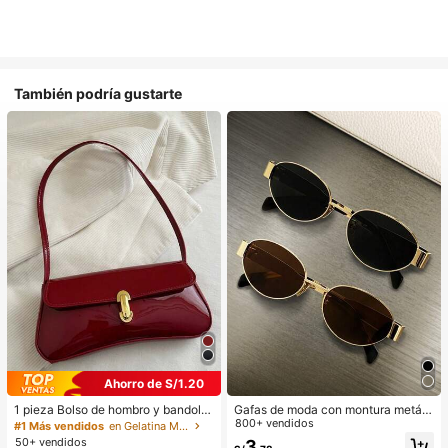
También podría gustarte
Ahorro de S/1.20
1 pieza Bolso de hombro y bandoler
Gafas de moda con montura metáli
a de cuero sintético aceitado retro
ca ovalada/poligonal (media montu
800+ vendidos
#1 Más vendidos
en Gelatina Monedero
para mujer, adecuado para citas, sa
ra), adecuadas para uso diario y act
50+ vendidos
3