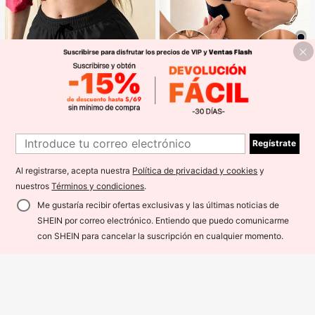
Ahorro de S/0.61
Sujetador sin costuras y sin aros pa
ra mujer, sexy con laterales antidesl
400+ vendidos
izantes, almohadillas extraíbles y e
19
S/
.88
-3%
spalda cruzada, sin tirantes, comod
5
idad todo el día
1
Regístrate
1
FARYUN
mulinsen Pantalones cortos deporti
Al registrarse, acepta nuestra
Política de privacidad y cookies
y
vos para mujer con diseño de bajo
70+ vendidos
abierto, cintura elástica, pantalones
nuestros
Términos y condiciones
.
9
S/
.00
-50%
cortos deportivos casuales de vera
no de 3/4 de largo
Me gustaría recibir ofertas exclusivas y las últimas noticias de
SHEIN por correo electrónico. Entiendo que puedo comunicarme
con SHEIN para cancelar la suscripción en cualquier momento.