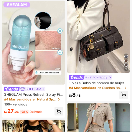
asiones.
4
#EstiloPreppy
1 pieza Bolso de hombro de mujer d
e unicolor retro de piel de PU con m
#4 Más vendidos
en Cuadros Bolsos De Hombro De Mujer
SHEGLAM
últiples bolsillos, gran capacidad, vi
8
SHEGLAM Press Refresh Spray Fija
ene con un accesorio colgante des
S/
.48
dor Marca De Belleza CosméTica
montable (el accesorio colgante pu
#4 Más vendidos
en Natural Spray fijador
Maquillaje Para Mujeres Y NiñAs
ede variar ligeramente)
100+ vendidos
27
S/
.06
-31%
Estimado