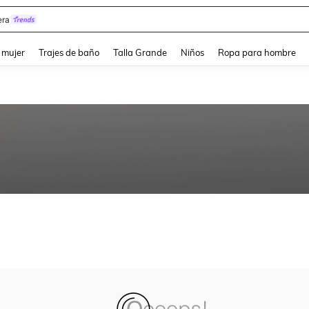
ra
and down arrow keys to navigate search Búsqueda reciente and Busca y Encuentr
 mujer
Trajes de baño
Talla Grande
Niños
Ropa para hombre