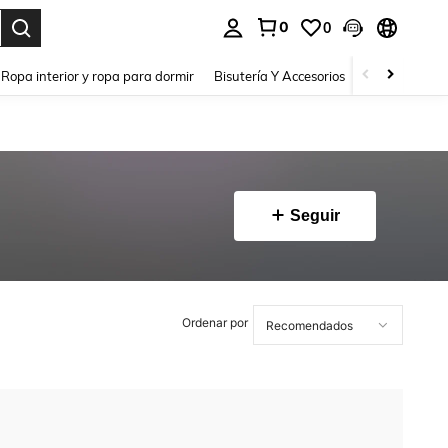
0
0
a. Press Enter to select.
Ropa interior y ropa para dormir
Bisutería Y Accesorios
Zapatos
H
Seguir
Ordenar por