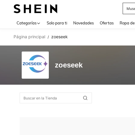
Muse
Use up 
Categorías
Solo para ti
Novedades
Ofertas
Ropa de
Página principal
zoeseek
/
zoeseek