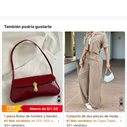
También podría gustarte
Ahorro de S/1.20
1 pieza Bolso de hombro y bandoler
Conjunto de dos piezas de moda de
a de cuero sintético aceitado retro
verano para mujer de unicolor casu
#2 Más vendidos
en 20%-30% off Bolsos de hombro para mujer
#1 Más vendidos
en Caqui Trajes de dos piezas para mujer
para mujer, adecuado para citas, sa
al: top de manga corta con cuello y
50+ vendidos
50+ vendidos