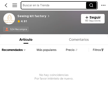
Buscar en la Tienda
Sewing kit factory
Seguir
180 Seguidores
4.91
524 Recompra
Artículo
Comentarios
Recomendados
Más populares
Precio
Filtros
No hay coincidencias
Por favor inténtelo de nuevo.