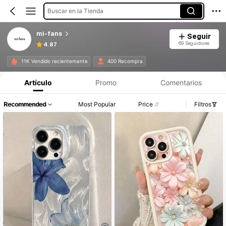
Buscar en la Tienda
mi-fans
Seguir
69 Seguidores
4.87
11K Vendido recientemente
400 Recompra
Artículo
Promo
Comentarios
Recommended
Most Popular
Price
Filtros