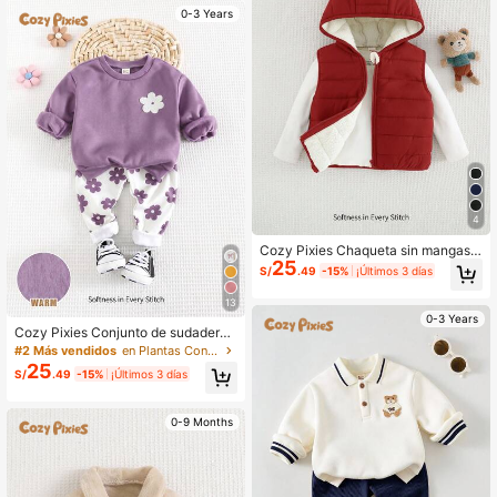
ero para bebés y niños pequeños
0-3 Years
4
Cozy Pixies Chaqueta sin mangas c
25
on capucha de forro polar con esta
S/
.49
-15%
¡Últimos 3 días
mpado de oso de dibujos animados
para bebé recién nacido niño, abiert
13
a por delante, para otoño e invierno
0-3 Years
Cozy Pixies Conjunto de sudadera
de punto suave con cuello redondo,
#2 Más vendidos
en Plantas Conjuntos de sudadera y sudadera con ca
manga larga y leggings con estamp
25
S/
.49
-15%
¡Últimos 3 días
ado floral para bebé niña
0-9 Months