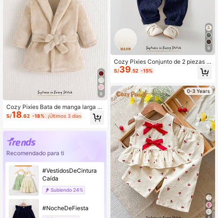
9
Cozy Pixies Conjunto de 2 piezas p
39
ara bebé niño con sudadera de punt
S/
.52
-15%
o suave de cuello redondo, manga l
arga y patrón de oso de dibujos ani
mados, y pantalones largos de invie
0-3 Years
8
rno con cintura elástica
Cozy Pixies Bata de manga larga c
18
on lazo delantero forrada de felpa d
S/
.62
-18%
¡Últimos 3 días
e unicolor para bebé recién nacido
niño y niña, ropa cómoda para casa
otoño invierno
Recomendado para ti
#VestidosDeCintura
Caída
Subiendo
24%
#NocheDeFiesta
5