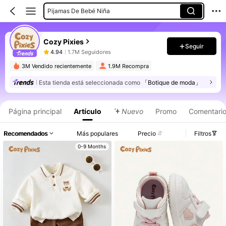
Pijamas De Bebé Niña
Cozy Pixies
Seguir
4.94
1.7M Seguidores
3M Vendido recientemente
1.9M Recompra
Esta tienda está seleccionada como
「Botique de moda」
Página principal
Artículo
Nuevo
Promo
Comentari
Recomendados
Más populares
Precio
Filtros
0-9 Months