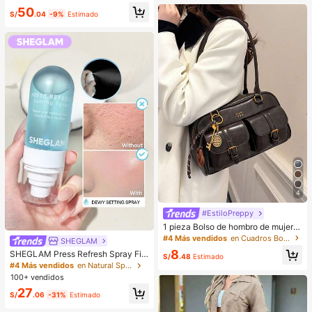
ano
asados, oficinistas. Ideal para oficin
50
a, escuela, trabajo, negocios, viaje
S/
.04
-9%
Estimado
s, actividades al aire libre y otras oc
asiones.
4
#EstiloPreppy
1 pieza Bolso de hombro de mujer d
e unicolor retro de piel de PU con m
#4 Más vendidos
en Cuadros Bolsos De Hombro De Mujer
SHEGLAM
últiples bolsillos, gran capacidad, vi
8
SHEGLAM Press Refresh Spray Fija
ene con un accesorio colgante des
S/
.48
Estimado
dor Marca De Belleza CosméTica
montable (el accesorio colgante pu
#4 Más vendidos
en Natural Spray fijador
Maquillaje Para Mujeres Y NiñAs
ede variar ligeramente)
100+ vendidos
27
S/
.06
-31%
Estimado