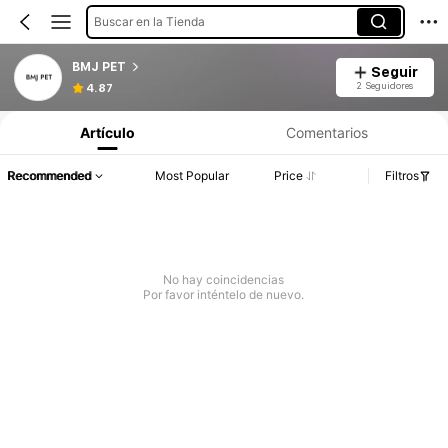
Buscar en la Tienda
BMJ PET
Seguir
2 Seguidores
4.87
Artículo
Comentarios
Recommended
Most Popular
Price
Filtros
No hay coincidencias
Por favor inténtelo de nuevo.