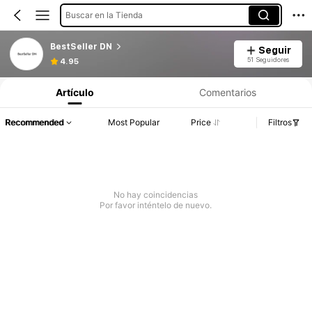
Buscar en la Tienda
BestSeller DN
Seguir
51 Seguidores
4.95
Artículo
Comentarios
Recommended
Most Popular
Price
Filtros
No hay coincidencias
Por favor inténtelo de nuevo.