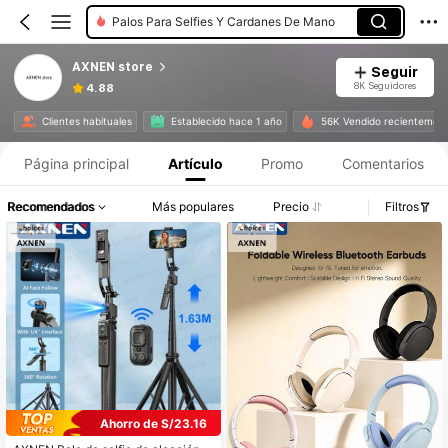
Palos Para Selfies Y Cardanes De Mano
AXNEN store
Seguir
8K Seguidores
4.88
Clientes habituales
Establecido hace 1 año
56K Vendido recientemen
Página principal
Artículo
Promo
Comentarios
Recomendados
Más populares
Precio
Filtros
Ahorro de S/23.16