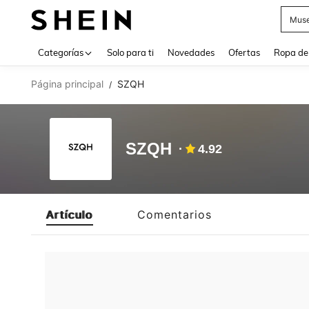
Muse
Use up 
Categorías
Solo para ti
Novedades
Ofertas
Ropa de
Página principal
SZQH
/
SZQH
4.92
Artículo
Comentarios