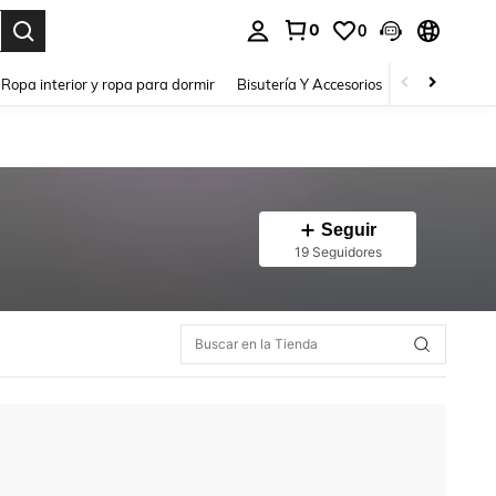
0
0
a. Press Enter to select.
Ropa interior y ropa para dormir
Bisutería Y Accesorios
Zapatos
H
Seguir
19 Seguidores