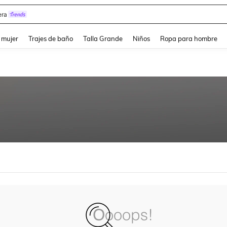
ra
and down arrow keys to navigate search Búsqueda reciente and Busca y Encuentr
 mujer
Trajes de baño
Talla Grande
Niños
Ropa para hombre