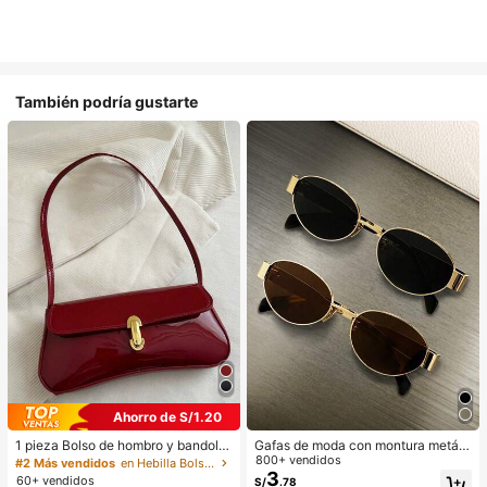
También podría gustarte
Ahorro de S/1.20
1 pieza Bolso de hombro y bandoler
Gafas de moda con montura metáli
a de cuero sintético aceitado retro
ca ovalada/poligonal (media montu
800+ vendidos
#2 Más vendidos
en Hebilla Bolsos De Hombro De Mujer
para mujer, adecuado para citas, sa
ra), adecuadas para uso diario y act
3
60+ vendidos
S/
.78