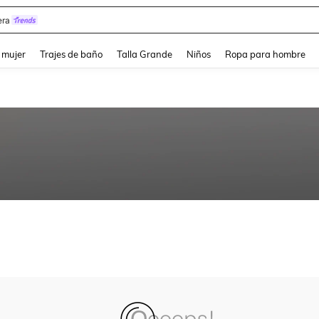
ra
and down arrow keys to navigate search Búsqueda reciente and Busca y Encuentr
 mujer
Trajes de baño
Talla Grande
Niños
Ropa para hombre