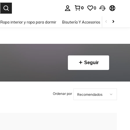
0
0
a. Press Enter to select.
Ropa interior y ropa para dormir
Bisutería Y Accesorios
Zapatos
H
Seguir
Ordenar por