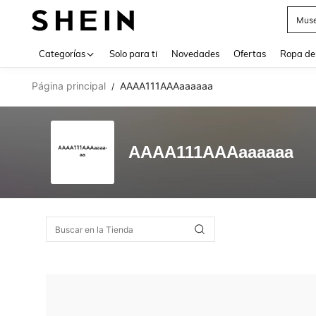
Muse
Use up 
Categorías
Solo para ti
Novedades
Ofertas
Ropa de
Página principal
AAAA111AAAaaaaaa
/
AAAA111AAAaaaaaa