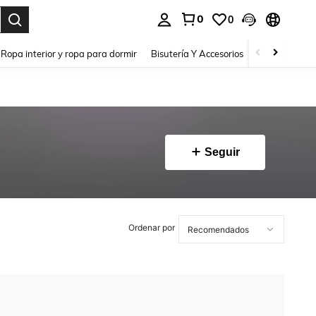
0
0
a. Press Enter to select.
Ropa interior y ropa para dormir
Bisutería Y Accesorios
Zapatos
H
Seguir
Ordenar por