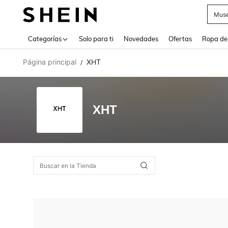
Muse
Use up 
Categorías
Solo para ti
Novedades
Ofertas
Ropa de
Página principal
XHT
/
XHT