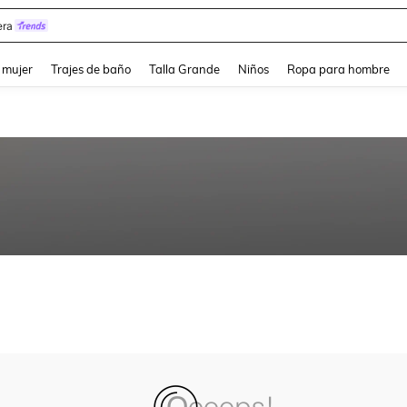
ra
and down arrow keys to navigate search Búsqueda reciente and Busca y Encuentr
 mujer
Trajes de baño
Talla Grande
Niños
Ropa para hombre