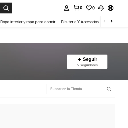
0
0
a. Press Enter to select.
Ropa interior y ropa para dormir
Bisutería Y Accesorios
Zapatos
H
Seguir
5 Seguidores