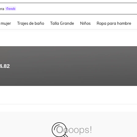
ra
and down arrow keys to navigate search Búsqueda reciente and Busca y Encuentr
 mujer
Trajes de baño
Talla Grande
Niños
Ropa para hombre
4.82