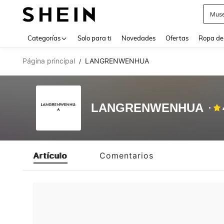
Muse
Use up 
Categorías
Solo para ti
Novedades
Ofertas
Ropa de
Página principal
LANGRENWENHUA
/
LANGRENWENHUA
Artículo
Comentarios