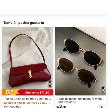
También podría gustarte
Ahorro de S/1.20
1 pieza Bolso de hombro y bandoler
Gafas de moda con montura metáli
a de cuero sintético aceitado retro
ca ovalada/poligonal (media montu
800+ vendidos
#2 Más vendidos
en Hebilla Bolsos De Hombro De Mujer
para mujer, adecuado para citas, sa
ra), adecuadas para uso diario y act
3
60+ vendidos
S/
.78