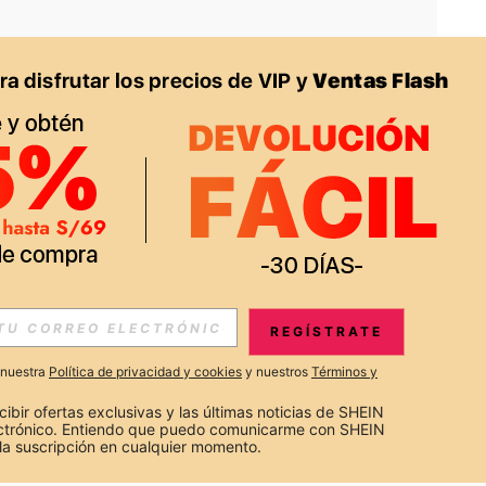
APP
S EXCLUSIVAS, PROMOCIONES Y NOTICIAS DE SHEIN
REGÍSTRATE
Suscribir
a nuestra
Política de privacidad y cookies
y nuestros
Términos y
Suscribirte
cibir ofertas exclusivas y las últimas noticias de SHEIN 
ectrónico. Entiendo que puedo comunicarme con SHEIN 
la suscripción en cualquier momento.
Suscribir