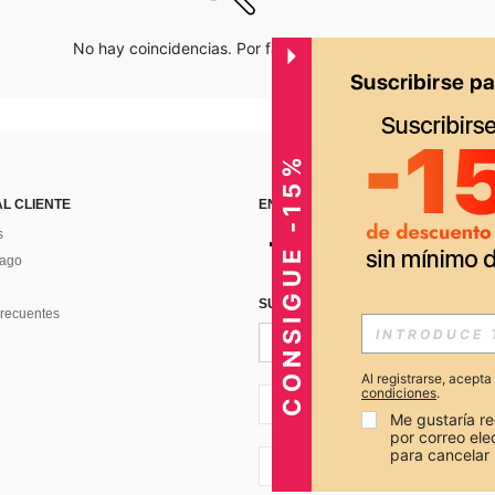
No hay coincidencias. Por favor inténtalo de nuevo.
CONSIGUE -15%
AL CLIENTE
ENCUÉNTRANOS EN
s
Pago
SUSCRÍBETE PARA RECIBIR OFERTA
recuentes
Al registrarse, acept
condiciones
.
PE + 51
Me gustaría re
por correo el
para cancelar 
PE + 51