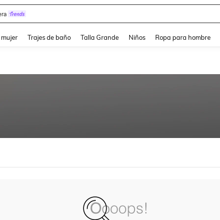
ra
and down arrow keys to navigate search Búsqueda reciente and Busca y Encuentr
 mujer
Trajes de baño
Talla Grande
Niños
Ropa para hombre