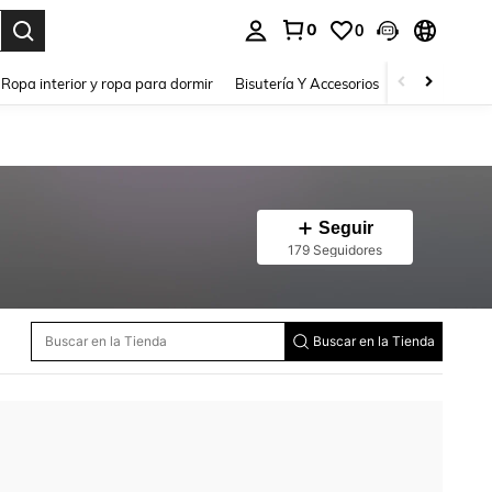
0
0
a. Press Enter to select.
Ropa interior y ropa para dormir
Bisutería Y Accesorios
Zapatos
H
Seguir
179 Seguidores
Buscar en la Tienda