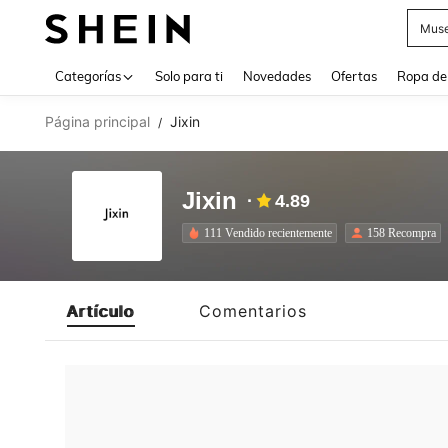
Muse
Use up 
Categorías
Solo para ti
Novedades
Ofertas
Ropa de
Página principal
Jixin
/
Jixin
4.89
111 Vendido recientemente
158 Recompra
Artículo
Comentarios