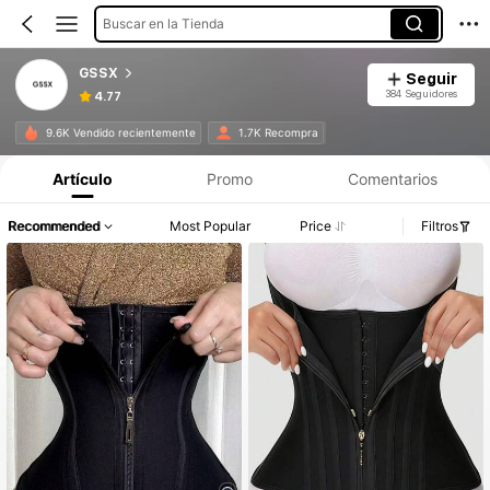
Buscar en la Tienda
GSSX
Seguir
384 Seguidores
4.77
9.6K Vendido recientemente
1.7K Recompra
Artículo
Promo
Comentarios
Recommended
Most Popular
Price
Filtros